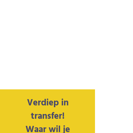
Verdiep in
transfer!
Waar wil je