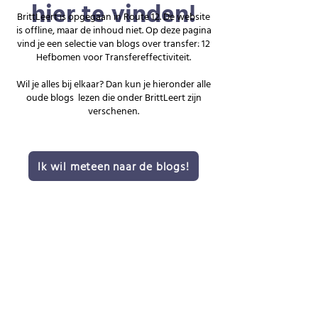
hier te vinden!
BrittLeert is opgegaan in Route 12. De website
is offline, maar de inhoud niet.
Op deze pagina
vind je een selectie van blogs over transfer: 12
Hefbomen voor Transfereffectiviteit.
Wil je alles bij elkaar? Dan kun je hieronder alle
oude blogs lezen die onder BrittLeert zijn
verschenen.
Ik wil meteen naar de blogs!