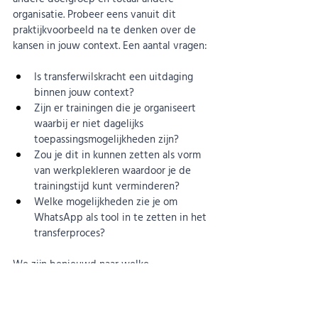
organisatie. Probeer eens vanuit dit 
praktijkvoorbeeld na te denken over de 
kansen in jouw context. Een aantal vragen:
Is transferwilskracht een uitdaging 
binnen jouw context? 
Zijn er trainingen die je organiseert 
waarbij er niet dagelijks 
toepassingsmogelijkheden zijn? 
Zou je dit in kunnen zetten als vorm 
van werkplekleren waardoor je de 
trainingstijd kunt verminderen?
Welke mogelijkheden zie je om 
WhatsApp als tool in te zetten in het 
transferproces?
We zijn benieuwd naar welke 
mogelijkheden jij ziet. Of misschien heb jij 
wel een soortgelijke ervaring met 
WhatsApp die je wilt delen. 