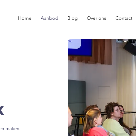
Home
Aanbod
Blog
Over ons
Contact
k
len maken
.