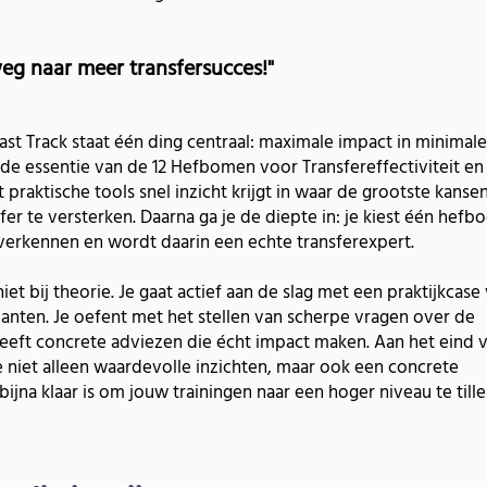
weg naar meer transfersucces!"
Fast Track staat één ding centraal: maximale impact in minimale
t de essentie van de 12 Hefbomen voor Transfereffectiviteit en
t praktische tools snel inzicht krijgt in waar de grootste kanse
fer te versterken. Daarna ga je de diepte in: je kiest één hef
verkennen en wordt daarin een echte transferexpert.
niet bij theorie. Je gaat actief aan de slag met een praktijkcase
anten. Je oefent met het stellen van scherpe vragen over de
eft concrete adviezen die écht impact maken. Aan het eind 
e niet alleen waardevolle inzichten, maar ook een concrete
bijna klaar is om jouw trainingen naar een hoger niveau te tille