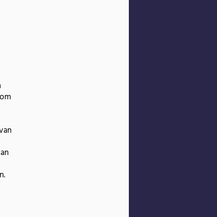
n
boom
 van
van
n.