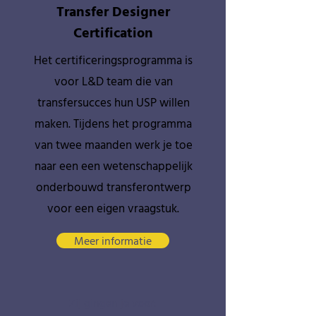
Transfer Designer
Certification
Het certificeringsprogramma is
voor L&D team die van
transfersucces hun USP willen
maken. Tijdens het programma
van twee maanden werk je toe
naar een een wetenschappelijk
onderbouwd transferontwerp
voor een eigen vraagstuk.
Meer informatie
Zij gingen je voor: