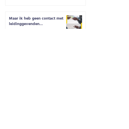
Maar ik heb geen contact met
leidinggevenden...
Britt Brackenie
30 jul 2024
4 minuten om te lezen
Webinar
Ons gratis webinar 12 Hefbomen voor
Transfereffectiviteit is voor L&D’ers en
trainers die streven naar zichtbaar
resultaat en in vogelvlucht