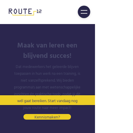
Maak van leren een
blijvend succes!
Dat medewerkers het geleerde blijven
toepassen in hun werk na een training, is
niet vanzelfsprekend. Wij bieden
programma's aan met wetenschappelijke
inzichten én praktische tools, zodat jij dit
wél gaat bereiken. Start vandaag nog
jouw route naar meer impact!
Kennismaken?