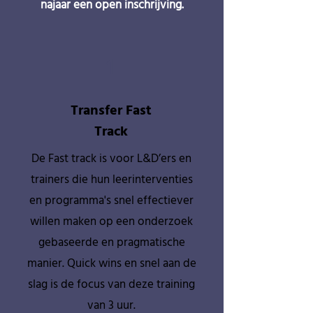
najaar een open inschrijving.
1
Transfer Fast
Track
De Fast track is voor L&D’ers en
trainers die hun leerinterventies
en programma's snel effectiever
willen maken op een onderzoek
gebaseerde en pragmatische
manier. Quick wins en snel aan de
slag is de focus van deze training
van 3 uur.