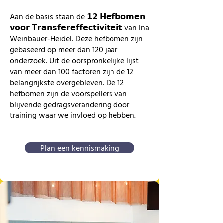
Aan de basis staan de 𝟭𝟮 𝗛𝗲𝗳𝗯𝗼𝗺𝗲𝗻
𝘃𝗼𝗼𝗿 𝗧𝗿𝗮𝗻𝘀𝗳𝗲𝗿𝗲𝗳𝗳𝗲𝗰𝘁𝗶𝘃𝗶𝘁𝗲𝗶𝘁 van Ina
Weinbauer-Heidel. Deze hefbomen zijn
gebaseerd op meer dan 120 jaar
onderzoek. Uit de oorspronkelijke lijst
van meer dan 100 factoren zijn de 12
belangrijkste overgebleven. De 12
hefbomen zijn de voorspellers van
blijvende gedragsverandering door
training waar we invloed op hebben.
Plan een kennismaking