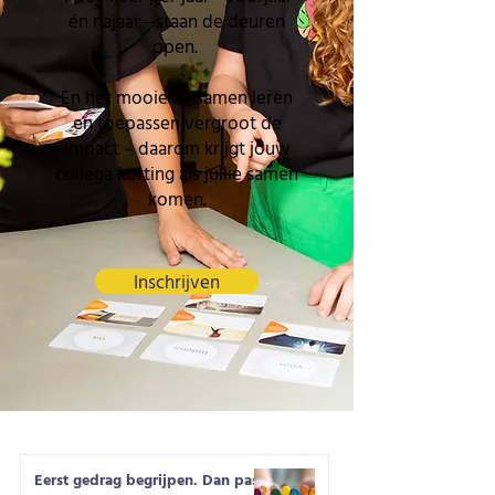
én najaar—staan de deuren
open.
En het mooie is: Samen leren
en toepassen vergroot de
impact – daarom krijgt jouw
collega korting als jullie samen
komen.
Inschrijven
Eerst gedrag begrijpen. Dan pas