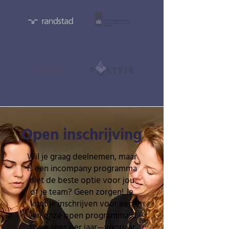
Open inschrijving
Wil je graag deelnemen, maar
is een incompany programma
niet de beste optie voor jou
of je team? Geen zorgen! Je
kunt je inschrijven voor een
van onze open programma’s!
Twee keer per jaar—voorjaar