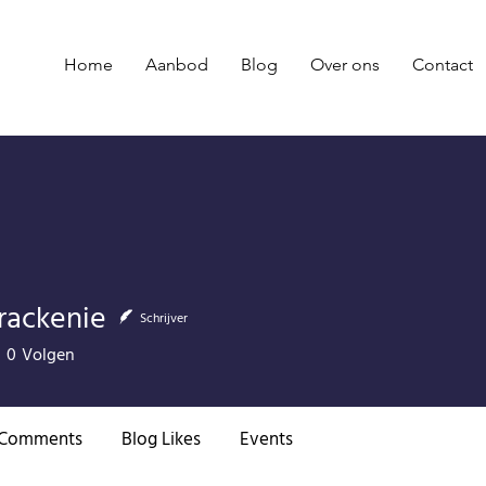
Home
Aanbod
Blog
Over ons
Contact
Brackenie
Schrijver
0
Volgen
 Comments
Blog Likes
Events