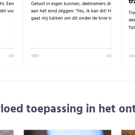
tr
ht. Een
Geloof in eigen kunnen, deelnemers die
ebt voor
aan het eind zeggen: 'Yes, ik kan dit! Het
Tra
gaat mij lukken om dit onder de knie te
de
krijgen!'
tij
we
loed toepassing in het o