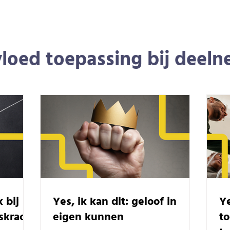
loed toepassing bij deel
k bij
Yes, ik kan dit: geloof in
Ye
skracht
eigen kunnen
t