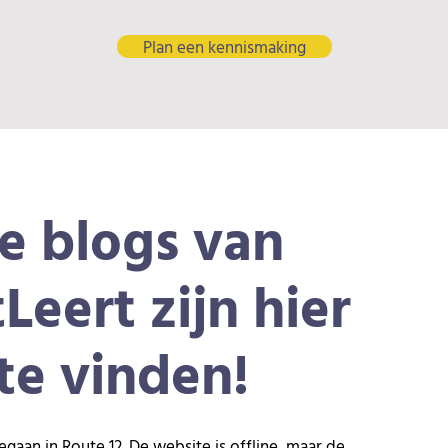
Plan een kennismaking
e blogs van
tLeert zijn hier
te vinden!
egaan in Route 12. De website is offline, maar de