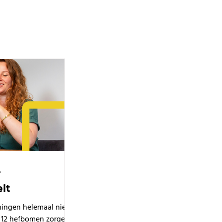
r
eit
ningen helemaal niet
ze 12 hefbomen zorgen