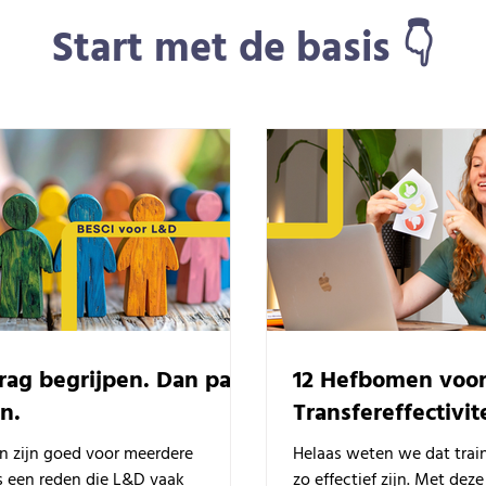
Start met de basis 👇
rag begrijpen. Dan pas
12 Hefbomen voo
n.
Transfereffectivit
n zijn goed voor meerdere
Helaas weten we dat trai
is een reden die L&D vaak
zo effectief zijn. Met de