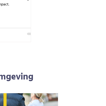
mpact.
omgeving