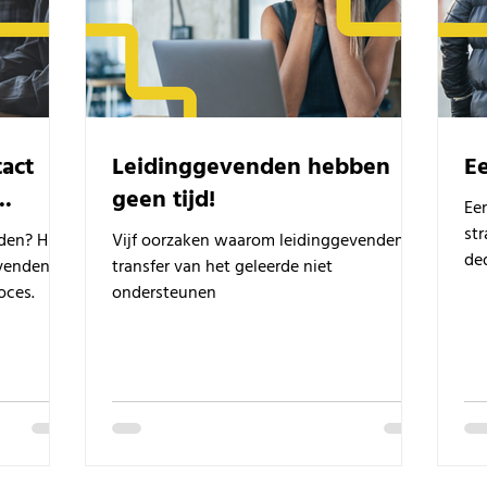
act
Leidinggevenden hebben
E
..
geen tijd!
Ee
str
den? Hier
Vijf oorzaken waarom leidinggevenden de
de
venden te
transfer van het geleerde niet
lin
oces.
ondersteunen