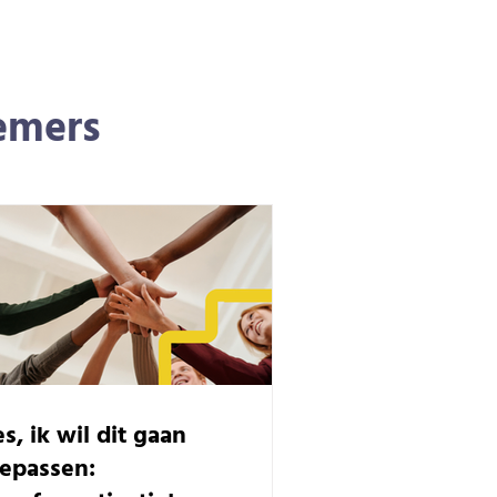
nemers
s, ik wil dit gaan
oepassen: