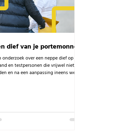
en dief van je portemonnee
n onderzoek over een neppe dief op het
and en testpersonen die vrijwel niets
den en na een aanpassing ineens wel +
k met transfer