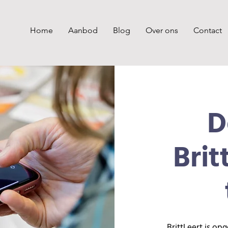
Home
Aanbod
Blog
Over ons
Contact
D
Brit
BrittLeert is opg