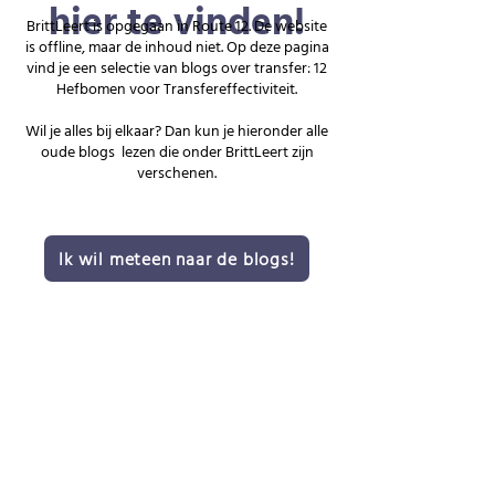
hier te vinden!
BrittLeert is opgegaan in Route 12. De website
is offline, maar de inhoud niet.
Op deze pagina
vind je een selectie van blogs over transfer: 12
Hefbomen voor Transfereffectiviteit.
Wil je alles bij elkaar? Dan kun je hieronder alle
oude blogs lezen die onder BrittLeert zijn
verschenen.
Ik wil meteen naar de blogs!