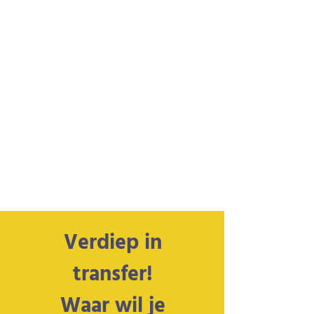
Verdiep in
transfer!
Waar wil je