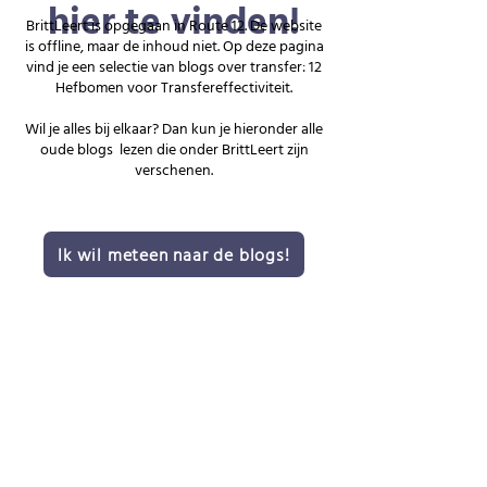
hier te vinden!
BrittLeert is opgegaan in Route 12. De website
is offline, maar de inhoud niet.
Op deze pagina
vind je een selectie van blogs over transfer: 12
Hefbomen voor Transfereffectiviteit.
Wil je alles bij elkaar? Dan kun je hieronder alle
oude blogs lezen die onder BrittLeert zijn
verschenen.
Ik wil meteen naar de blogs!