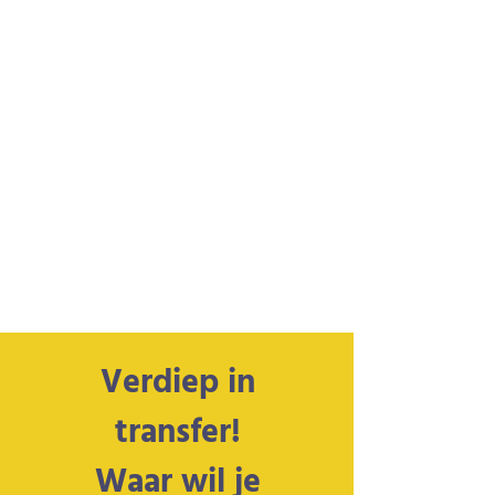
Verdiep in
transfer!
Waar wil je